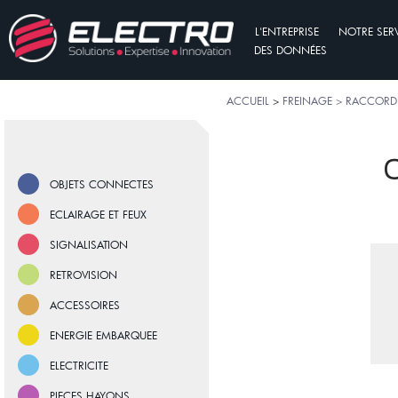
L'ENTREPRISE
NOTRE SER
DES DONNÉES
ACCUEIL
>
FREINAGE > RACCORD
O
OBJETS CONNECTES
ECLAIRAGE ET FEUX
SIGNALISATION
RETROVISION
ACCESSOIRES
ENERGIE EMBARQUEE
ELECTRICITE
PIECES HAYONS