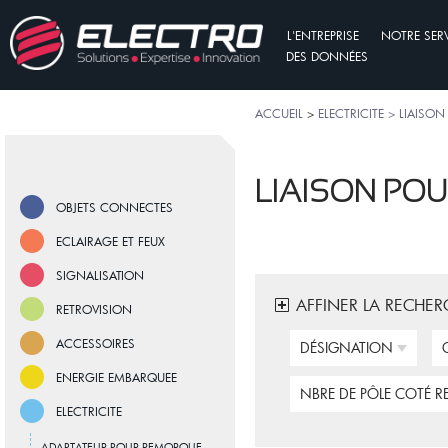
L'ENTREPRISE
NOTRE SER
DES DONNÉES
ACCUEIL
>
ELECTRICITE > LIAIS
LIAISON PO
OBJETS CONNECTES
ECLAIRAGE ET FEUX
SIGNALISATION
AFFINER LA RECHER
RETROVISION
ACCESSOIRES
DÉSIGNATION
ENERGIE EMBARQUEE
NBRE DE PÔLE COTÉ 
ELECTRICITE
ADAPTATEUR POUR REMORQUE