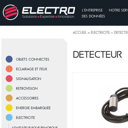
L'ENTREPRISE
NOTRE SER
DES DONNÉES
ACCUEIL
>
ELECTRICITE > DETECT
DETECTEUR
OBJETS CONNECTES
ECLAIRAGE ET FEUX
SIGNALISATION
RETROVISION
ACCESSOIRES
ENERGIE EMBARQUEE
ELECTRICITE
ADAPTATEUR POUR REMORQUE