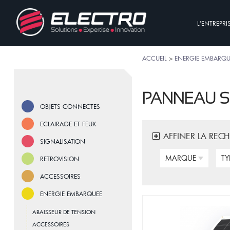
L'ENTREPRI
ACCUEIL
>
ENERGIE EMBARQU
PANNEAU S
OBJETS CONNECTES
ECLAIRAGE ET FEUX
AFFINER LA REC
SIGNALISATION
MARQUE
TY
RETROVISION
ACCESSOIRES
ENERGIE EMBARQUEE
ABAISSEUR DE TENSION
ACCESSOIRES