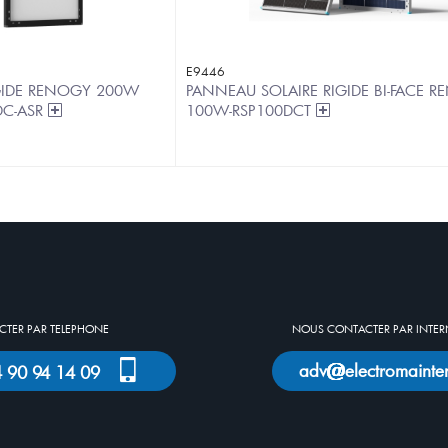
E9446
GIDE RENOGY 200W
PANNEAU SOLAIRE RIGIDE BI-FACE 
DC-ASR
100W-RSP100DCT
TER PAR TELEPHONE
NOUS CONTACTER PAR INTER
adv
electromainte
)4 90 94 14 09