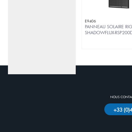
E9406
PANNEAU SOLAIRE RI
SHADOWFLUX-RSP200
NOUS CONTAC
+33 (0