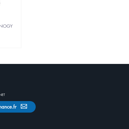
RENOGY
NET
nance.fr