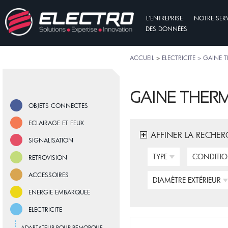
L'ENTREPRISE
NOTRE SER
DES DONNÉES
ACCUEIL
>
ELECTRICITE > GAINE
GAINE THER
OBJETS CONNECTES
ECLAIRAGE ET FEUX
AFFINER LA RECHER
SIGNALISATION
TYPE
CONDITI
RETROVISION
ACCESSOIRES
DIAMÈTRE EXTÉRIEUR
ENERGIE EMBARQUEE
ELECTRICITE
ADAPTATEUR POUR REMORQUE