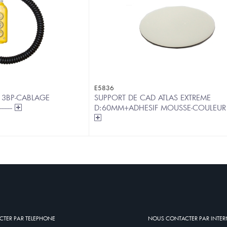
E5836
 3BP-CABLAGE
SUPPORT DE CAD ATLAS EXTREME
-----
D:60MM+ADHESIF MOUSSE-COULEUR
TER PAR TELEPHONE
NOUS CONTACTER PAR INTER