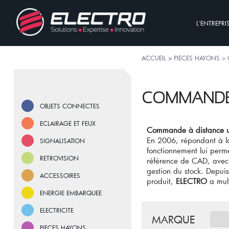
L'ENTREPRI
ACCUEIL
>
PIECES HAYONS >
COMMANDE
OBJETS CONNECTES
ECLAIRAGE ET FEUX
Commande à distance un
En 2006, répondant à l
SIGNALISATION
fonctionnement lui perme
RETROVISION
référence de CAD, ave
gestion du stock. Depuis
ACCESSOIRES
produit,
ELECTRO
a mult
ENERGIE EMBARQUEE
ELECTRICITE
MARQUE
PIECES HAYONS