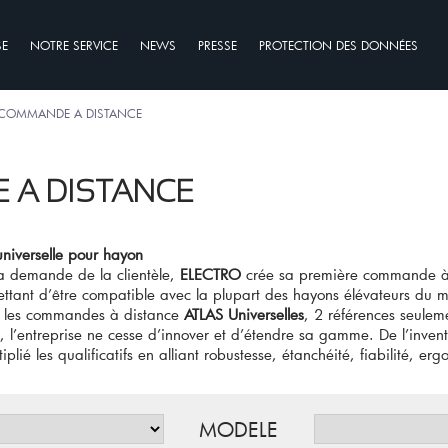
SE
NOTRE SERVICE
NEWS
PRESSE
PROTECTION DES DONNÉES
 COMMANDE A DISTANCE
 A DISTANCE
iverselle pour hayon
a demande de la clientèle,
ELECTRO
crée sa première commande à d
ttant d’être compatible avec la plupart des hayons élévateurs du ma
c les commandes à distance
ATLAS Universelles
, 2 références seulem
, l’entreprise ne cesse d’innover et d’étendre sa gamme. De l’inve
iplié les qualificatifs en alliant robustesse, étanchéité, fiabilité, 
MODELE