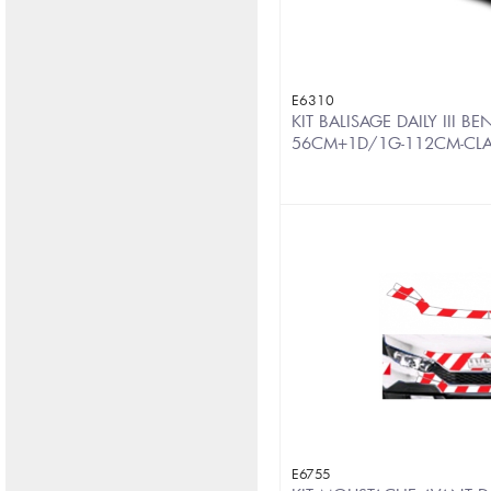
E6310
KIT BALISAGE DAILY III 
56CM+1D/1G-112CM-CL
E6755