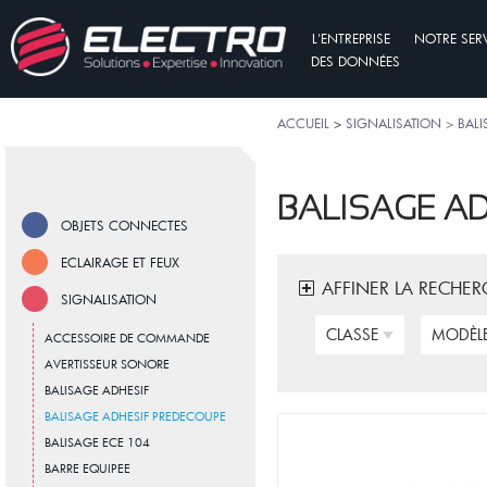
L'ENTREPRISE
NOTRE SER
DES DONNÉES
ACCUEIL
>
SIGNALISATION > BAL
BALISAGE A
OBJETS CONNECTES
ECLAIRAGE ET FEUX
AFFINER LA RECHER
SIGNALISATION
CLASSE
MODÈLE
ACCESSOIRE DE COMMANDE
AVERTISSEUR SONORE
BALISAGE ADHESIF
BALISAGE ADHESIF PREDECOUPE
BALISAGE ECE 104
BARRE EQUIPEE