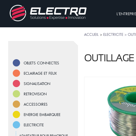
L'ENTREPRI
ACCUEIL
>
ELECTRICITE > OUT
OUTILLAGE
OBJETS CONNECTES
ECLAIRAGE ET FEUX
SIGNALISATION
RETROVISION
ACCESSOIRES
ENERGIE EMBARQUEE
ELECTRICITE
ADAPTATEUR POUR REMORQUE