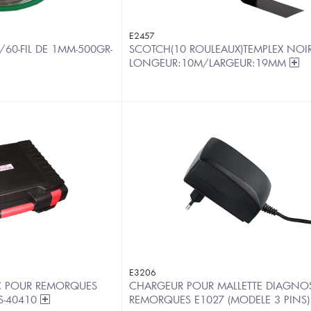
E2457
/60-FIL DE 1MM-500GR-
SCOTCH(10 ROULEAUX)TEMPLEX NOI
LONGEUR:10M/LARGEUR:19MM
E3206
C POUR REMORQUES
CHARGEUR POUR MALLETTE DIAGNOS
LS-40410
REMORQUES E1027 (MODELE 3 PINS