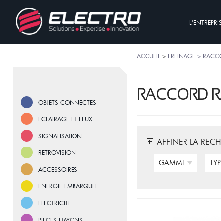
L'ENTREPRI
ACCUEIL
>
FREINAGE > RACC
RACCORD R
OBJETS CONNECTES
ECLAIRAGE ET FEUX
SIGNALISATION
AFFINER LA REC
RETROVISION
GAMME
TYP
ACCESSOIRES
ENERGIE EMBARQUEE
ELECTRICITE
PIECES HAYONS