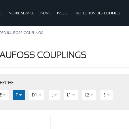
SE
NOTRE SERVICE
NEWS
PRESSE
PROTECTION DES DONNÉES
ORD RAUFOSS COUPLINGS
AUFOSS COUPLINGS
HERCHE
E
T
D1
L
L1
L2
S