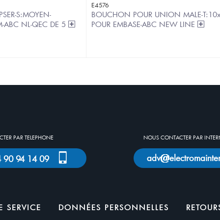
E4576
PSER-S:MOYEN-
BOUCHON POUR UNION MALE-T:10x
MM-ABC NL-QEC DE 5
POUR EMBASE-ABC NEW LINE
TER PAR TELEPHONE
NOUS CONTACTER PAR INTER
adv
electromainte
)4 90 94 14 09
 SERVICE
DONNÉES PERSONNELLES
RETOUR