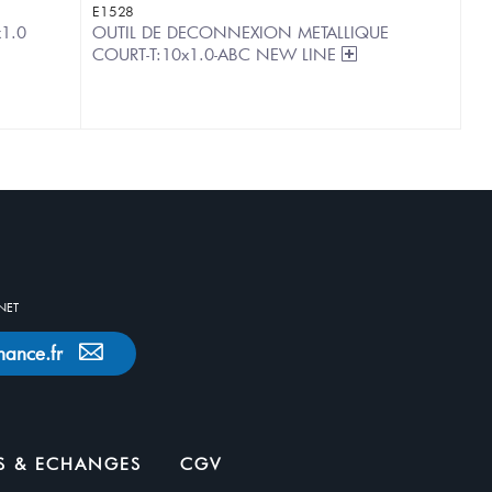
E1528
1.0
OUTIL DE DECONNEXION METALLIQUE
COURT-T:10x1.0-ABC NEW LINE
NET
nance.fr
S & ECHANGES
CGV