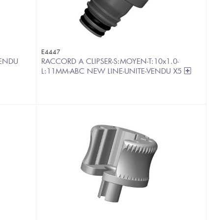
E4447
VENDU
RACCORD A CLIPSER-S:MOYEN-T:10x1.0-
L:11MM-ABC NEW LINE-UNITE-VENDU X5