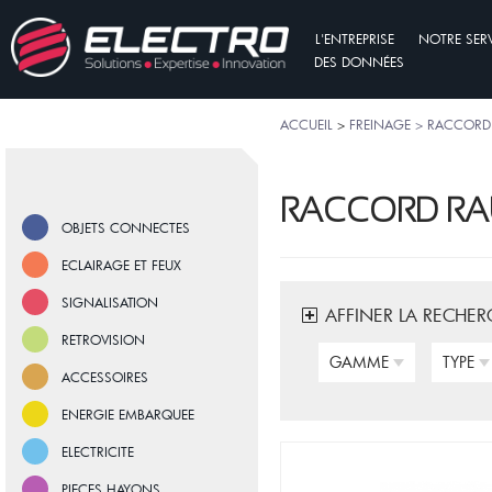
L'ENTREPRISE
NOTRE SER
DES DONNÉES
ACCUEIL
>
FREINAGE > RACCORD
RACCORD RA
OBJETS CONNECTES
ECLAIRAGE ET FEUX
SIGNALISATION
AFFINER LA RECHER
RETROVISION
GAMME
TYPE
ACCESSOIRES
ENERGIE EMBARQUEE
ELECTRICITE
PIECES HAYONS