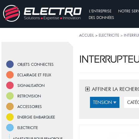
L'ENTREPRISE
NOTRE SER
DES DONNÉES
ACCUEIL
>
ELECTRICITE > INTERR
INTERRUPTE
OBJETS CONNECTES
ECLAIRAGE ET FEUX
SIGNALISATION
AFFINER LA RECHER
RETROVISION
TENSION
CATÉ
ACCESSOIRES
ENERGIE EMBARQUEE
ELECTRICITE
ADAPTATEUR POUR REMORQUE