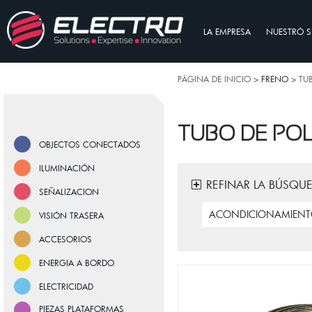
LA EMPRESA
NUESTRÓ S
PÁGINA DE INICIO
> FRENO >
TU
TUBO DE PO
OBJECTOS CONECTADOS
ILUMINACIÓN
REFINAR LA BÚSQU
SEÑALIZACION
ACONDICIONAMIEN
VISIÓN TRASERA
ACCESORIOS
ENERGIA A BORDO
ELECTRICIDAD
PIEZAS PLATAFORMAS