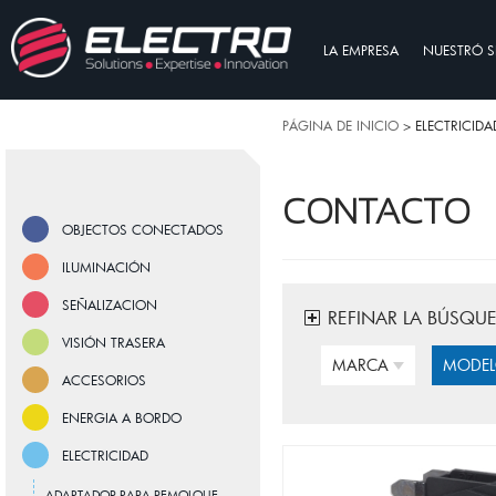
LA EMPRESA
NUESTRÓ S
PÁGINA DE INICIO
> ELECTRICIDA
CONTACTO
OBJECTOS CONECTADOS
ILUMINACIÓN
SEÑALIZACION
REFINAR LA BÚSQU
VISIÓN TRASERA
MARCA
MODE
ACCESORIOS
ENERGIA A BORDO
ELECTRICIDAD
ADAPTADOR PARA REMOLQUE