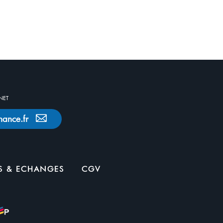
NET
nance.fr
S & ECHANGES
CGV