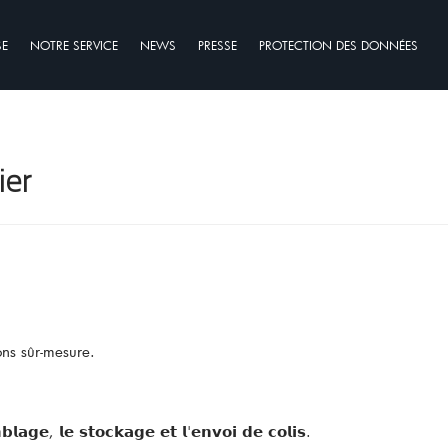
SE
NOTRE SERVICE
NEWS
PRESSE
PROTECTION DES DONNÉES
ier
ons sûr-mesure.
𝗴𝗲, 𝗹𝗲 𝘀𝘁𝗼𝗰𝗸𝗮𝗴𝗲 𝗲𝘁 𝗹'𝗲𝗻𝘃𝗼𝗶 𝗱𝗲 𝗰𝗼𝗹𝗶𝘀.