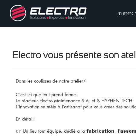
L'ENTREPRI
Electro vous présente son atel
Dans les coulisses de notre atelier⚡
C'est ici que tout prend forme.
Le réacteur Electro Maintenance S.A. et & HYPHEN TECH
L'innovation se mêle à l'artisanat pour vous créer des soluti
En détail:
👉 Un lieu tout équipé, dédié à la 𝗳𝗮𝗯𝗿𝗶𝗰𝗮𝘁𝗶𝗼𝗻, 𝗹'𝗮𝘀𝘀𝗲𝗺𝗯𝗹𝗮