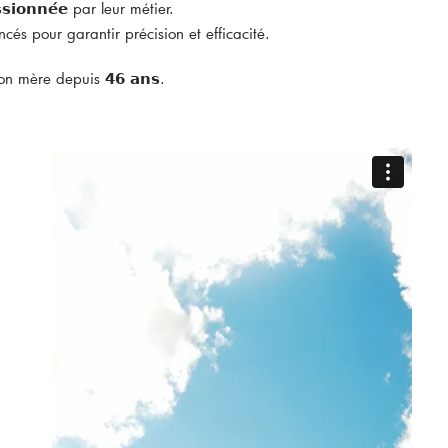
𝘀𝗶𝗼𝗻𝗻𝗲́𝗲 par leur métier.
és pour garantir précision et efficacité.
ison mère depuis 𝟰𝟲 𝗮𝗻𝘀.