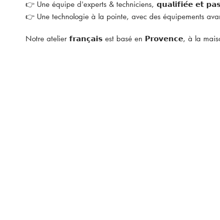
👉 Une équipe d'experts & techniciens, 𝗾𝘂𝗮𝗹𝗶𝗳𝗶𝗲́𝗲 𝗲𝘁 𝗽𝗮𝘀
👉 Une technologie à la pointe, avec des équipements avanc
Notre atelier 𝗳𝗿𝗮𝗻𝗰̧𝗮𝗶𝘀 est basé en 𝗣𝗿𝗼𝘃𝗲𝗻𝗰𝗲, à la ma